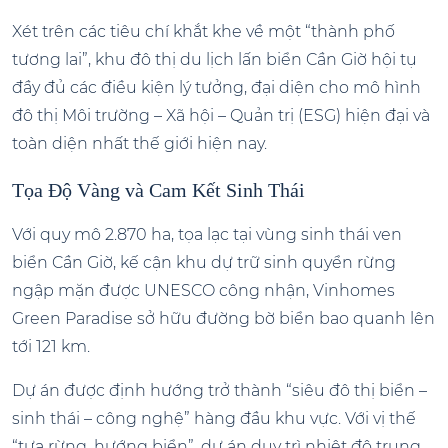
Xét trên các tiêu chí khắt khe về một “thành phố
tương lai”, khu đô thị du lịch lấn biển Cần Giờ hội tụ
đầy đủ các điều kiện lý tưởng, đại diện cho mô hình
đô thị Môi trường – Xã hội – Quản trị (ESG) hiện đại và
toàn diện nhất thế giới hiện nay.
Tọa Độ Vàng và Cam Kết Sinh Thái
Với quy mô 2.870 ha, tọa lạc tại vùng sinh thái ven
biển Cần Giờ, kế cận khu dự trữ sinh quyển rừng
ngập mặn được UNESCO công nhận, Vinhomes
Green Paradise sở hữu đường bờ biển bao quanh lên
tới 121 km.
Dự án được định hướng trở thành “siêu đô thị biển –
sinh thái – công nghệ” hàng đầu khu vực. Với vị thế
“tựa rừng, hướng biển”, dự án duy trì nhiệt độ trung