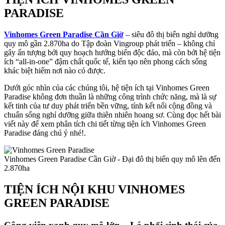
PARADISE
Vinhomes Green Paradise Cần Giờ
– siêu đô thị biển nghỉ dưỡng
quy mô gần 2.870ha do Tập đoàn Vingroup phát triển – không chỉ
gây ấn tượng bởi quy hoạch hướng biển độc đáo, mà còn bởi hệ tiện
ích “all-in-one” đậm chất quốc tế, kiến tạo nên phong cách sống
khác biệt hiếm nơi nào có được.
Dưới góc nhìn của các chúng tôi, hệ tiện ích tại Vinhomes Green
Paradise không đơn thuần là những công trình chức năng, mà là sự
kết tinh của tư duy phát triển bền vững, tính kết nối cộng đồng và
chuẩn sống nghỉ dưỡng giữa thiên nhiên hoang sơ. Cùng đọc hết bài
viết này để xem phân tích chi tiết từng tiện ích Vinhomes Green
Paradise đáng chú ý nhé!.
Vinhomes Green Paradise Cần Giờ - Đại đô thị biển quy mô lên đến
2.870ha
TIỆN ÍCH NỘI KHU VINHOMES
GREEN PARADISE