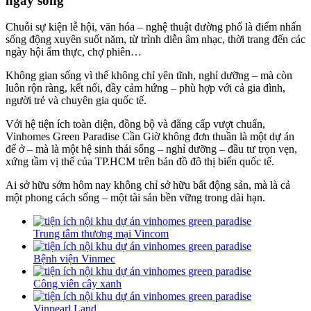
ngày sống
Chuỗi sự kiện lễ hội, văn hóa – nghệ thuật đường phố là điểm nhấn
sống động xuyên suốt năm, từ trình diễn âm nhạc, thời trang đến các
ngày hội ẩm thực, chợ phiên…
Không gian sống vì thế không chỉ yên tĩnh, nghỉ dưỡng – mà còn
luôn rộn ràng, kết nối, đầy cảm hứng – phù hợp với cả gia đình,
người trẻ và chuyên gia quốc tế.
Với hệ tiện ích toàn diện, đồng bộ và đẳng cấp vượt chuẩn,
Vinhomes Green Paradise Cần Giờ không đơn thuần là một dự án
để ở – mà là một hệ sinh thái sống – nghỉ dưỡng – đầu tư trọn vẹn,
xứng tầm vị thế của TP.HCM trên bản đồ đô thị biển quốc tế.
Ai sở hữu sớm hôm nay không chỉ sở hữu bất động sản, mà là cả
một phong cách sống – một tài sản bền vững trong dài hạn.
Trung tâm thương mại Vincom
Bệnh viện Vinmec
Công viên cây xanh
Vinpearl Land