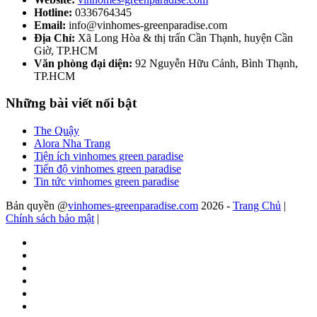
Hotline:
0336764345
Email:
info@vinhomes-greenparadise.com
Địa Chỉ:
Xã Long Hòa & thị trấn Cần Thạnh, huyện Cần
Giờ, TP.HCM
Văn phòng đại diện:
92 Nguyễn Hữu Cảnh, Bình Thạnh,
TP.HCM
Những bài viết nổi bật
The Quậy
Alora Nha Trang
Tiện ích vinhomes green paradise
Tiến độ vinhomes green paradise
Tin tức vinhomes green paradise
Bản quyền @
vinhomes-greenparadise.com
2026 -
Trang Chủ
|
Chính sách bảo mật
|