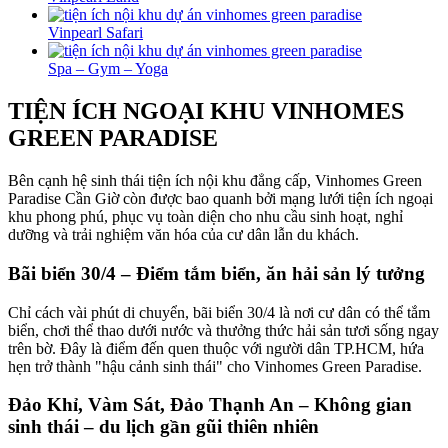
Vinpearl Safari
Spa – Gym – Yoga
TIỆN ÍCH NGOẠI KHU VINHOMES
GREEN PARADISE
Bên cạnh hệ sinh thái tiện ích nội khu đẳng cấp, Vinhomes Green
Paradise Cần Giờ còn được bao quanh bởi mạng lưới tiện ích ngoại
khu phong phú, phục vụ toàn diện cho nhu cầu sinh hoạt, nghỉ
dưỡng và trải nghiệm văn hóa của cư dân lẫn du khách.
Bãi biển 30/4 – Điểm tắm biển, ăn hải sản lý tưởng
Chỉ cách vài phút di chuyển, bãi biển 30/4 là nơi cư dân có thể tắm
biển, chơi thể thao dưới nước và thưởng thức hải sản tươi sống ngay
trên bờ. Đây là điểm đến quen thuộc với người dân TP.HCM, hứa
hẹn trở thành "hậu cảnh sinh thái" cho Vinhomes Green Paradise.
Đảo Khỉ, Vàm Sát, Đảo Thạnh An – Không gian
sinh thái – du lịch gần gũi thiên nhiên