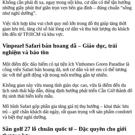
Không cần phải đi xa, ngay trong nội khu, cư dân có thể tận hưởng
những giây phút thư giãn trọn vẹn bên gia đình – đúng chuẩn “sống
như nghỉ dưỡng”.
Việc tích hợp khu vui chơi quy mô lớn trong đô thị giúp tăng thời
gian lưu trú, tăng chỉ số hài lòng cư dân và thu hút lượng du khách
lớn đến từ TP.HCM và khu vực.
Vinpearl Safari bán hoang dã – Giáo dục, trải
nghiệm và bảo tồn
Một điểm độc đáo hiếm có tại tiện ích Vinhomes Green Paradise là
công viên Safari bán hoang dã, nơi cư dân và trẻ em có thể tương
tác với thế giới động vật trong môi trường gần tự nhiên.
Không gian này vừa mang tính giáo dục cao, vừa là điểm đến du
lịch sinh thái hấp dẫn, đúng định hướng phát triển Cần Giờ thành đô
thị sinh thái biển kiểu mẫu.
Mô hình Safari góp phần gia tăng giá trị thụ hưởng – khai thác lưu
trú – giữ chân khách dài ngày, rất quan trọng với sản phẩm condotel
và biệt thự nghỉ dưỡng.
Sân golf 27 lỗ chuẩn quốc tế – Đặc quyền cho giới