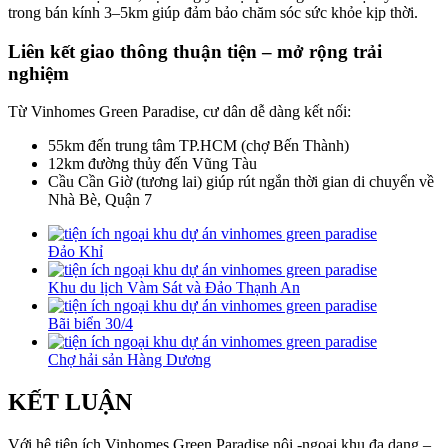
trong bán kính 3–5km giúp đảm bảo chăm sóc sức khỏe kịp thời.
Liên kết giao thông thuận tiện – mở rộng trải
nghiệm
Từ Vinhomes Green Paradise, cư dân dễ dàng kết nối:
55km đến trung tâm TP.HCM (chợ Bến Thành)
12km đường thủy đến Vũng Tàu
Cầu Cần Giờ (tương lai) giúp rút ngắn thời gian di chuyển về
Nhà Bè, Quận 7
Đảo Khỉ
Khu du lịch Vàm Sát và Đảo Thạnh An
Bãi biển 30/4
Chợ hải sản Hàng Dương
KẾT LUẬN
Với hệ tiện ích Vinhomes Green Paradise nội -ngoại khu đa dạng –