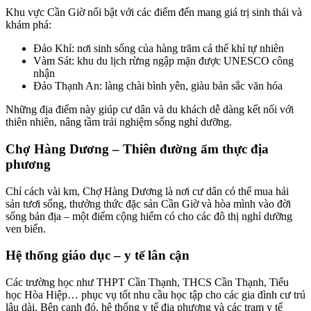
Khu vực Cần Giờ nổi bật với các điểm đến mang giá trị sinh thái và
khám phá:
Đảo Khỉ: nơi sinh sống của hàng trăm cá thể khỉ tự nhiên
Vàm Sát: khu du lịch rừng ngập mặn được UNESCO công
nhận
Đảo Thạnh An: làng chài bình yên, giàu bản sắc văn hóa
Những địa điểm này giúp cư dân và du khách dễ dàng kết nối với
thiên nhiên, nâng tầm trải nghiệm sống nghỉ dưỡng.
Chợ Hàng Dương – Thiên đường ẩm thực địa
phương
Chỉ cách vài km, Chợ Hàng Dương là nơi cư dân có thể mua hải
sản tươi sống, thưởng thức đặc sản Cần Giờ và hòa mình vào đời
sống bản địa – một điểm cộng hiếm có cho các đô thị nghỉ dưỡng
ven biển.
Hệ thống giáo dục – y tế lân cận
Các trường học như THPT Cần Thạnh, THCS Cần Thạnh, Tiểu
học Hòa Hiệp… phục vụ tốt nhu cầu học tập cho các gia đình cư trú
lâu dài. Bên cạnh đó, hệ thống y tế địa phương và các trạm y tế