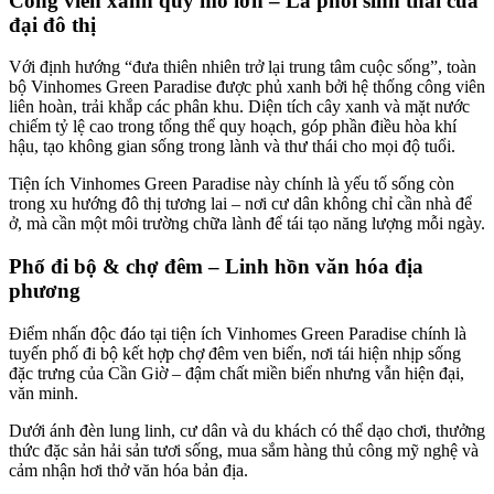
Công viên xanh quy mô lớn – Lá phổi sinh thái của
đại đô thị
Với định hướng “đưa thiên nhiên trở lại trung tâm cuộc sống”, toàn
bộ Vinhomes Green Paradise được phủ xanh bởi hệ thống công viên
liên hoàn, trải khắp các phân khu. Diện tích cây xanh và mặt nước
chiếm tỷ lệ cao trong tổng thể quy hoạch, góp phần điều hòa khí
hậu, tạo không gian sống trong lành và thư thái cho mọi độ tuổi.
Tiện ích Vinhomes Green Paradise này chính là yếu tố sống còn
trong xu hướng đô thị tương lai – nơi cư dân không chỉ cần nhà để
ở, mà cần một môi trường chữa lành để tái tạo năng lượng mỗi ngày.
Phố đi bộ & chợ đêm – Linh hồn văn hóa địa
phương
Điểm nhấn độc đáo tại tiện ích Vinhomes Green Paradise chính là
tuyến phố đi bộ kết hợp chợ đêm ven biển, nơi tái hiện nhịp sống
đặc trưng của Cần Giờ – đậm chất miền biển nhưng vẫn hiện đại,
văn minh.
Dưới ánh đèn lung linh, cư dân và du khách có thể dạo chơi, thưởng
thức đặc sản hải sản tươi sống, mua sắm hàng thủ công mỹ nghệ và
cảm nhận hơi thở văn hóa bản địa.