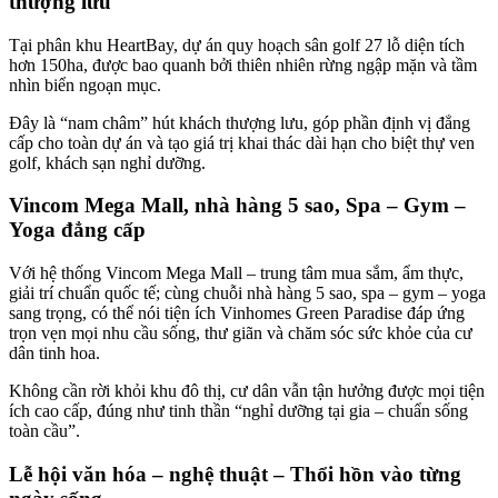
thượng lưu
Tại phân khu HeartBay, dự án quy hoạch sân golf 27 lỗ diện tích
hơn 150ha, được bao quanh bởi thiên nhiên rừng ngập mặn và tầm
nhìn biển ngoạn mục.
Đây là “nam châm” hút khách thượng lưu, góp phần định vị đẳng
cấp cho toàn dự án và tạo giá trị khai thác dài hạn cho biệt thự ven
golf, khách sạn nghỉ dưỡng.
Vincom Mega Mall, nhà hàng 5 sao, Spa – Gym –
Yoga đẳng cấp
Với hệ thống Vincom Mega Mall – trung tâm mua sắm, ẩm thực,
giải trí chuẩn quốc tế; cùng chuỗi nhà hàng 5 sao, spa – gym – yoga
sang trọng, có thể nói tiện ích Vinhomes Green Paradise đáp ứng
trọn vẹn mọi nhu cầu sống, thư giãn và chăm sóc sức khỏe của cư
dân tinh hoa.
Không cần rời khỏi khu đô thị, cư dân vẫn tận hưởng được mọi tiện
ích cao cấp, đúng như tinh thần “nghỉ dưỡng tại gia – chuẩn sống
toàn cầu”.
Lễ hội văn hóa – nghệ thuật – Thổi hồn vào từng