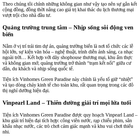
Theo chúng tôi chính những không gian như vậy tạo nên sự gắn kết
cộng đồng, đồng thời nâng cao giá trị khai thác du lịch thương mại
vượt trội cho nhà đầu tư.
Quảng trường trung tâm – Nhịp sống sôi động ven
biển
Nằm ở vị trí trái tim dự án, quảng trường biển là nơi tổ chức các lễ
hội lớn, sự kiện văn hóa – nghệ thuật, trình diễn ánh sáng, ca nhạc
ngoài trời… Kết hợp với dãy shophouse thương mại, khu ẩm thực
và không gian mở, quảng trường trở thành “trạm kết nối” giữa cư
dân, du khách và nhịp sống quốc tế.
Tiện ích Vinhomes Green Paradise này chính là yếu tố giữ “nhiệt”
và tạo dòng chảy kinh tế cho toàn khu, rất quan trọng trong các đô
thị nghỉ dưỡng hiện đại.
Vinpearl Land – Thiên đường giải trí mọi lứa tuổi
Tiện ích Vinhomes Green Paradise được quy hoạch Vinpearl Land –
khu giải trí hiện đại tích hợp: công viên nước, rạp chiếu phim, sân
khấu nhạc nước, các trò chơi cảm giác mạnh và khu vui chơi thiếu
nhi.